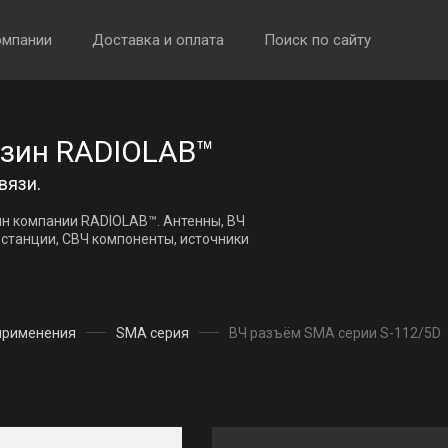
омпании
Доставка и оплата
Поиск по сайту
азин RADIOLAB™
вязи.
н компании RADIOLAB™. Антенны, ВЧ
останции, СВЧ компоненты, источники
применения
SMA серия
ВЧ разъём SMA серии S-112/5D