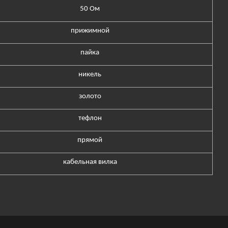
50 Ом
прижимной
пайка
никель
золото
тефлон
прямой
кабельная вилка