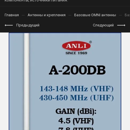
компоненты, источники питания.
Главная
Антенны и крепления
Базовые OMNI антенны
Ба
Предыдущий
Следующий