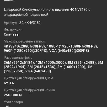
Цифровой бинокуляр ночного видения 4K NV3180 с
инфракрасной подсветкой
Артикул:
SC-4KNV3180
Инструкция
Скачать
Макс. разрешение записи
4K (3840x2880@30FPS), 1080P (1920x1080P@30FPS),
960P (1280x960@30FPS), VGA (640x480@30FPS)
Разрешение фото
36M (6912x5184), 12M (4000x3000), 8M (3264x2488), 5M
(2592x1944), 3M (2048x1536), 2M (1600x1200), 1M
(1280x960), VGA (640x480)
Дистанция обнаружения днём
от 3 м
Дистанция обнаружения ночью
250-300 м
Угол обзора